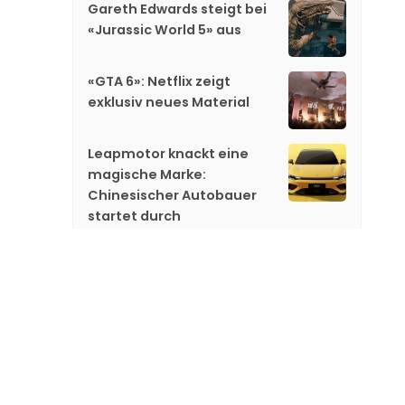
Gareth Edwards steigt bei
«Jurassic World 5» aus
«GTA 6»: Netflix zeigt
exklusiv neues Material
Leapmotor knackt eine
magische Marke:
Chinesischer Autobauer
startet durch
Denza Z9S: BYDs Luxus-
Limousine kommt mit 1200
PS und 1100 km Reichweite
Ford Kuga wird elektrisch:
Neues SUV setzt offenbar
auf Technik von Geely