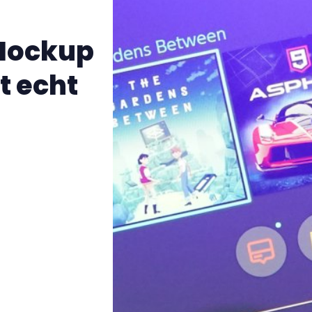
 Mockup
t echt