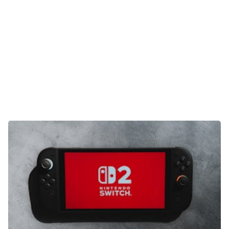
E-Mobilität
Tests
Über uns
Team
Zusammenarbeit
Kontakt
Impressum