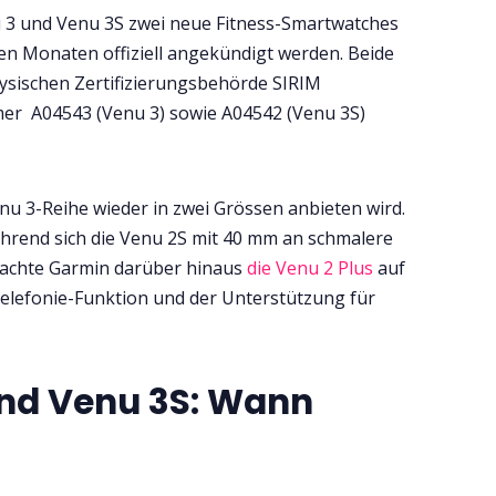
u 3 und Venu 3S zwei neue Fitness-Smartwatches
Tests
sten Monaten offiziell angekündigt werden. Beide
ysischen Zertifizierungsbehörde SIRIM
er A04543 (Venu 3) sowie A04542 (Venu 3S)
Über uns
Team
enu 3-Reihe wieder in zwei Grössen anbieten wird.
ährend sich die Venu 2S mit 40 mm an schmalere
Zusammenarbeit
brachte Garmin darüber hinaus
die Venu 2 Plus
auf
 Telefonie-Funktion und der Unterstützung für
Kontakt
nd Venu 3S: Wann
Impressum