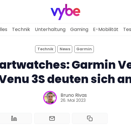
lles
Technik
Unterhaltung
Gaming
E-Mobilität
Tes
Technik
News
Garmin
Aktuelles
artwatches: Garmin Ve
Technik
Venu 3S deuten sich a
Unterhaltung
Bruno Rivas
26. Mai 2023
Gaming
E-Mobilität