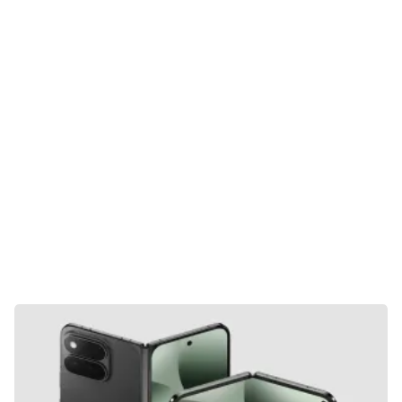
Gaming
E-Mobilität
Tests
Über uns
Team
Zusammenarbeit
Kontakt