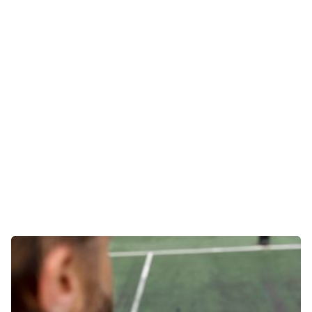
Unterhaltung
Gaming
E-Mobilität
Tests
Über uns
Team
Zusammenarbeit