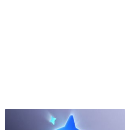
Gaming
E-Mobilität
Tests
Über uns
Team
Zusammenarbeit
Kontakt