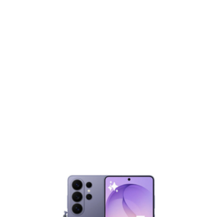
Unterhaltung
Gaming
E-Mobilität
Tests
Über uns
Team
Zusammenarbeit