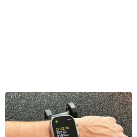
Unterhaltung
Gaming
E-Mobilität
Tests
Über uns
Team
Zusammenarbeit