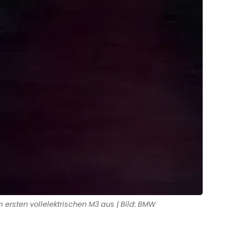
ersten vollelektrischen M3 aus | Bild: BMW