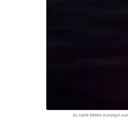
So sieht BMWs Konzept zum 