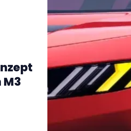
onzept
n M3