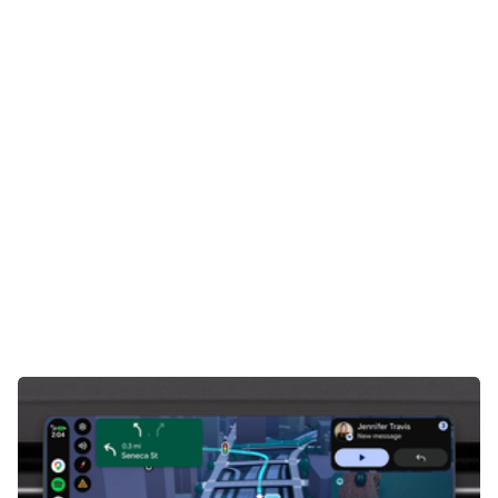
Gaming
E-Mobilität
Tests
Über uns
Team
Zusammenarbeit
Kontakt