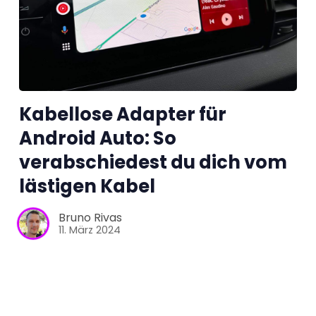
Tests
Über uns
Team
Kabellose Adapter für
Android Auto: So
Zusammenarbeit
verabschiedest du dich vom
lästigen Kabel
Kontakt
Bruno Rivas
Impressum
11. März 2024