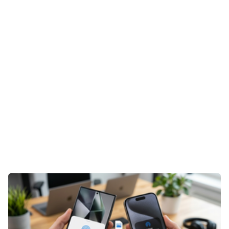
E-Mobilität
Tests
Über uns
Team
Zusammenarbeit
Kontakt
Impressum