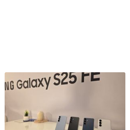
E-Mobilität
Tests
Über uns
Team
Zusammenarbeit
Kontakt
Impressum