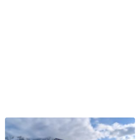
Gaming
E-Mobilität
Tests
Über uns
Team
Zusammenarbeit
Kontakt