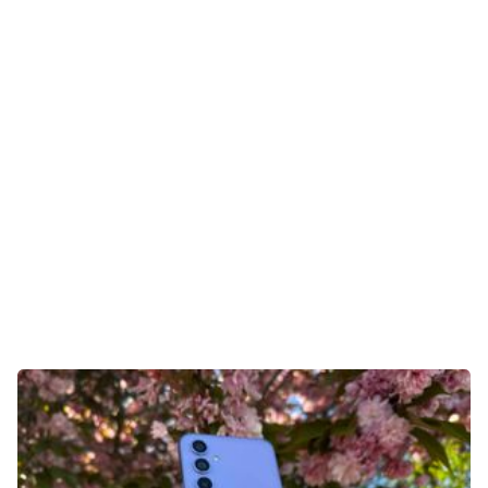
Aktuelles
Technik
Unterhaltung
Gaming
E-Mobilität
Tests
Über uns