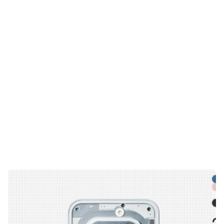
Gaming
E-Mobilität
Tests
Über uns
Team
Zusammenarbeit
Kontakt