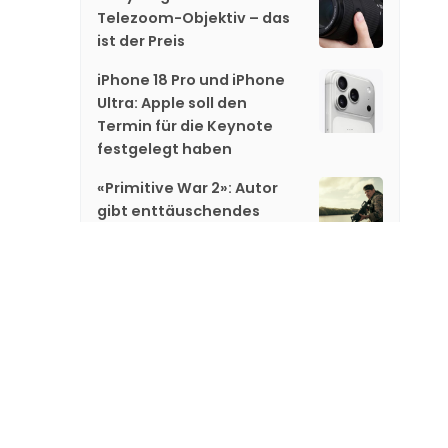
Telezoom-Objektiv – das
ist der Preis
iPhone 18 Pro und iPhone
Ultra: Apple soll den
Termin für die Keynote
festgelegt haben
«Primitive War 2»: Autor
gibt enttäuschendes
Update
«Dinosaurs of the Wild
West» erreicht wichtigen
Meilenstein
MG 07 sorgt in China für
Furore: 21'000
Vorbestellungen in nur 20
Stunden