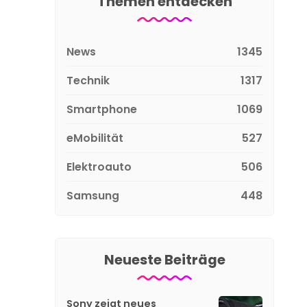
Themen entdecken
News
1345
Technik
1317
Smartphone
1069
eMobilität
527
Elektroauto
506
Samsung
448
Neueste Beiträge
Sony zeigt neues