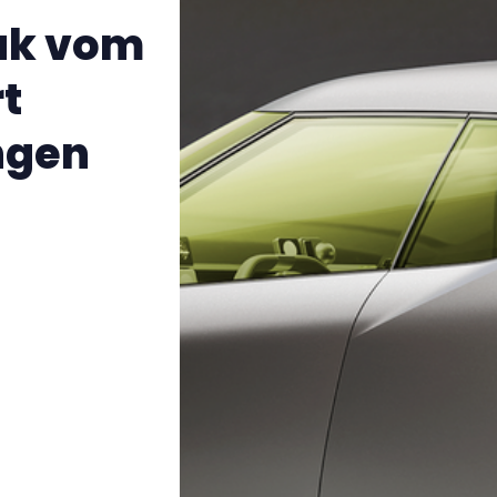
eak vom
t
ngen