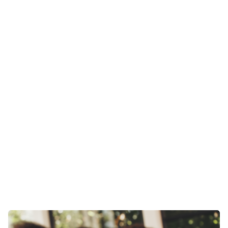
Aktuelles
Technik
Unterhaltung
Gaming
E-Mobilität
Tests
Über uns