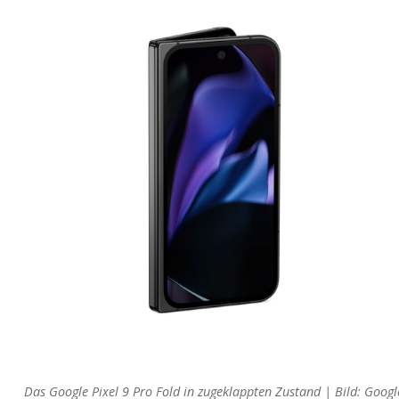
Das Google Pixel 9 Pro Fold in zugeklappten Zustand | Bild: Googl