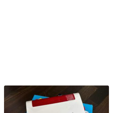
Unterhaltung
Gaming
E-Mobilität
Tests
Über uns
Team
Zusammenarbeit