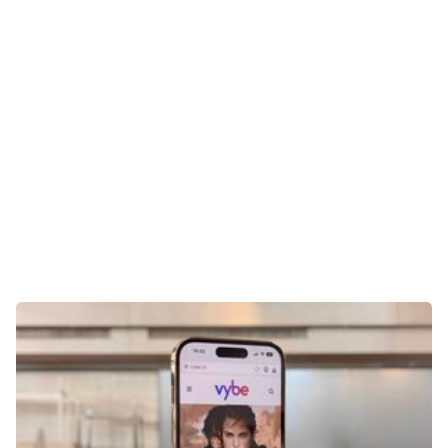
E-Mobilität
Tests
Über uns
Team
Zusammenarbeit
Kontakt
Impressum