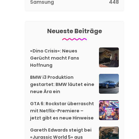
Samsung
448
Neueste Beiträge
«Dino Crisis»: Neues
Gerücht macht Fans
Hoffnung
BMW i3 Produktion
gestartet: BMW läutet eine
neue Ära ein
GTA 6: Rockstar überrascht
mit Netflix-Premiere –
jetzt gibt es neue Hinweise
Gareth Edwards steigt bei
«Jurassic World 5» aus