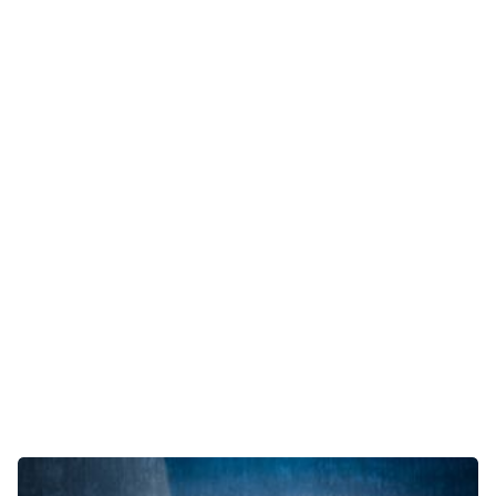
Gaming
E-Mobilität
Tests
Über uns
Team
Zusammenarbeit
Kontakt