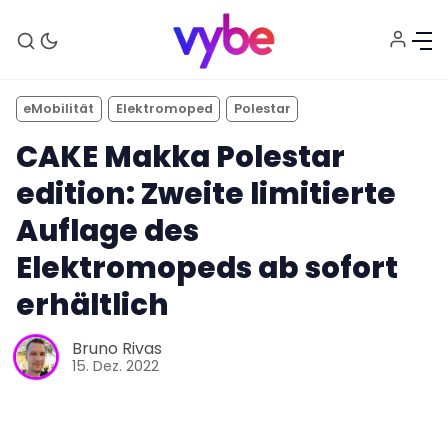
eMobilität
Elektromoped
Polestar
CAKE Makka Polestar
edition: Zweite limitierte
Auflage des
Elektromopeds ab sofort
Aktuelles
erhältlich
Technik
Bruno Rivas
15. Dez. 2022
Unterhaltung