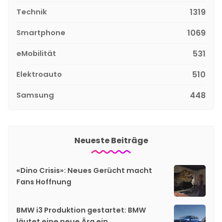
Technik
1319
Smartphone
1069
eMobilität
531
Elektroauto
510
Samsung
448
Neueste Beiträge
«Dino Crisis»: Neues Gerücht macht
Fans Hoffnung
BMW i3 Produktion gestartet: BMW
läutet eine neue Ära ein