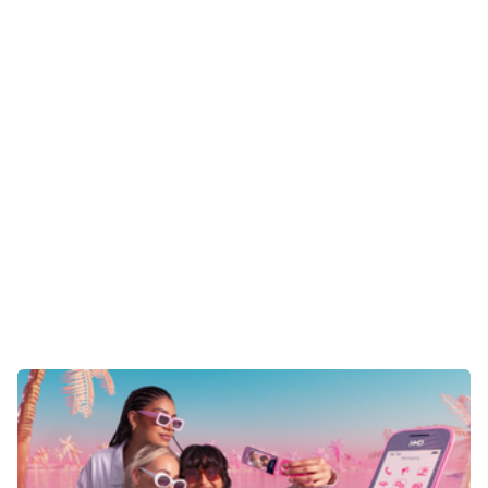
Gaming
E-Mobilität
Tests
Über uns
Team
Zusammenarbeit
Kontakt