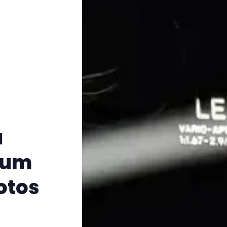
a
 zum
otos