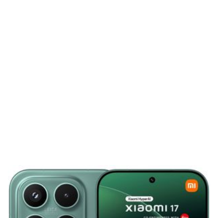
Gaming
E-Mobilität
Tests
Über uns
Team
Zusammenarbeit
Kontakt