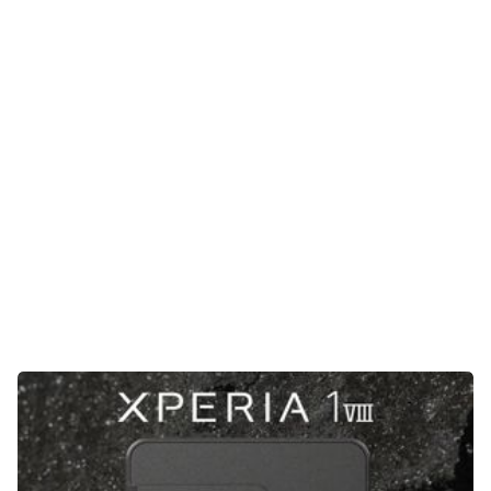
E-Mobilität
Tests
Über uns
Team
Zusammenarbeit
Kontakt
Impressum