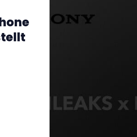
phone
tellt