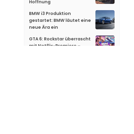
Hoffnung
BMW i3 Produktion
gestartet: BMW läutet eine
neue Ära ein
GTA 6: Rockstar überrascht
mit Netflix-Premiere –
jetzt gibt es neue Hinweise
Gareth Edwards steigt bei
«Jurassic World 5» aus
«GTA 6»: Netflix zeigt
exklusiv neues Material