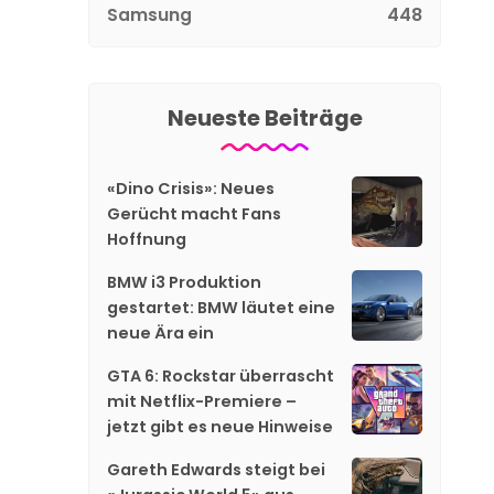
Samsung
448
Neueste Beiträge
«Dino Crisis»: Neues
Gerücht macht Fans
Hoffnung
BMW i3 Produktion
gestartet: BMW läutet eine
neue Ära ein
GTA 6: Rockstar überrascht
mit Netflix-Premiere –
jetzt gibt es neue Hinweise
Gareth Edwards steigt bei