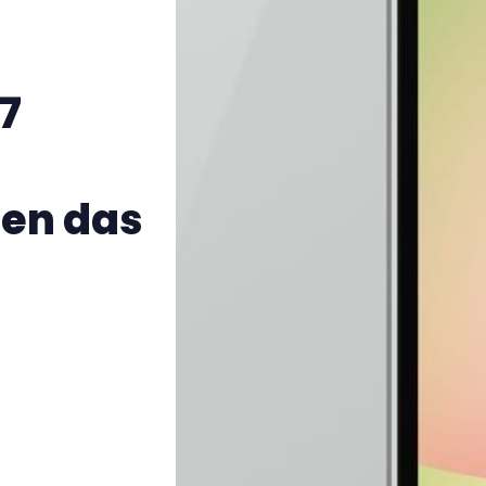
7
gen das