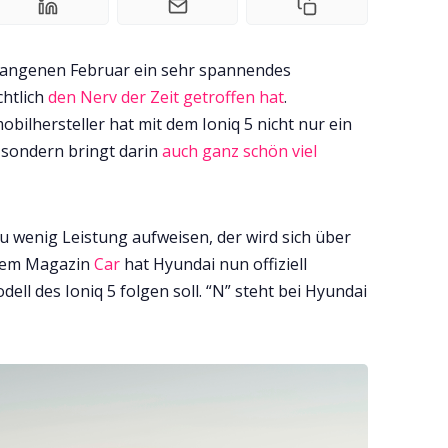
Tests
rgangenen Februar ein sehr spannendes
chtlich
den Nerv der Zeit getroffen hat
.
Über uns
bilhersteller hat mit dem Ioniq 5 nicht nur ein
 sondern bringt darin
auch ganz schön viel
Team
u wenig Leistung aufweisen, der wird sich über
Zusammenarbeit
 dem Magazin
Car
hat Hyundai nun offiziell
ell des Ioniq 5 folgen soll. “N” steht bei Hyundai
Kontakt
Impressum