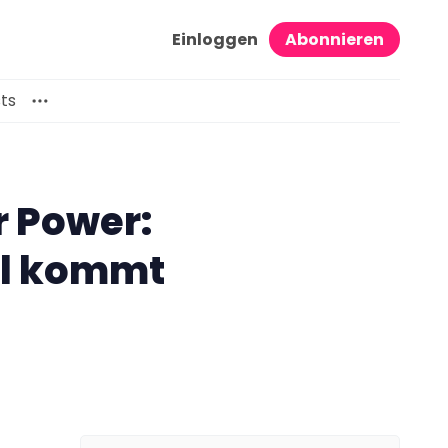
Einloggen
Abonnieren
ts
r Power:
ll kommt