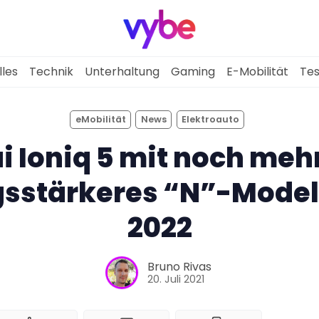
lles
Technik
Unterhaltung
Gaming
E-Mobilität
Tes
eMobilität
News
Elektroauto
Aktuelles
 Ioniq 5 mit noch meh
Technik
gsstärkeres “N”-Mode
2022
Unterhaltung
Gaming
Bruno Rivas
20. Juli 2021
E-Mobilität