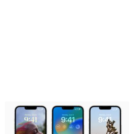
Gaming
E-Mobilität
Tests
Über uns
Team
Zusammenarbeit
Kontakt