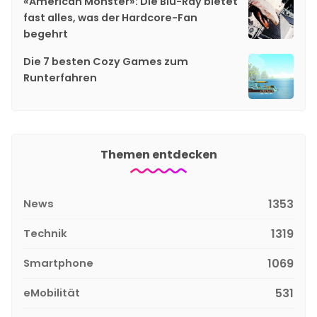
«American Monster»: Die Blu-Ray bietet
fast alles, was der Hardcore-Fan
begehrt
Die 7 besten Cozy Games zum
Runterfahren
Themen entdecken
News
1353
Technik
1319
Smartphone
1069
eMobilität
531