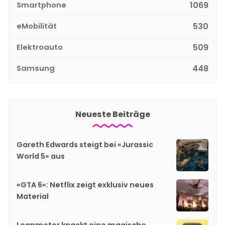
Smartphone
1069
eMobilität
530
Elektroauto
509
Samsung
448
Neueste Beiträge
Gareth Edwards steigt bei «Jurassic
World 5» aus
«GTA 6»: Netflix zeigt exklusiv neues
Material
Leapmotor knackt eine magische