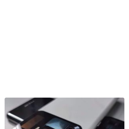
Gaming
E-Mobilität
Tests
Über uns
Team
Zusammenarbeit
Kontakt