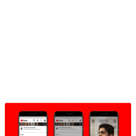
Gaming
E-Mobilität
Tests
Über uns
Team
Zusammenarbeit
Kontakt