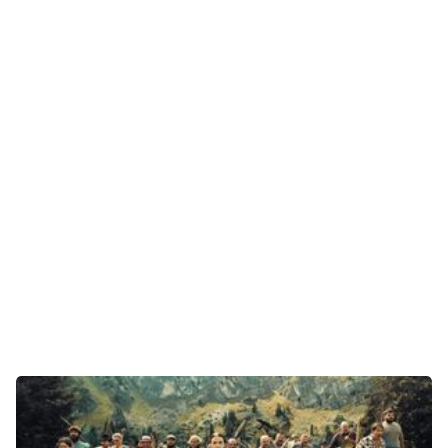
Technik
Unterhaltung
Gaming
E-Mobilität
Tests
Über uns
Team