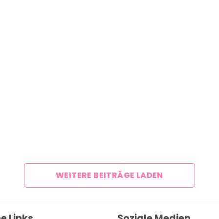
Über uns
Team
Zusammenarbeit
Kontakt
Impressum
WEITERE BEITRÄGE LADEN
e Links
Soziale Medien