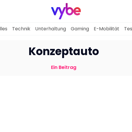
lles
Technik
Unterhaltung
Gaming
E-Mobilität
Tes
Aktuelles
Konzeptauto
Technik
Ein Beitrag
Unterhaltung
Gaming
E-Mobilität
Tests