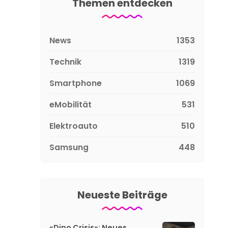
Themen entdecken
News
1353
Technik
1319
Smartphone
1069
eMobilität
531
Elektroauto
510
Samsung
448
Neueste Beiträge
«Dino Crisis»: Neues