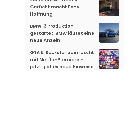
Gerücht macht Fans
Hoffnung
BMW i3 Produktion
gestartet: BMW läutet eine
neue Ära ein
GTA 6: Rockstar überrascht
mit Netflix-Premiere –
jetzt gibt es neue Hinweise
Gareth Edwards steigt bei
«Jurassic World 5» aus
«GTA 6»: Netflix zeigt
exklusiv neues Material