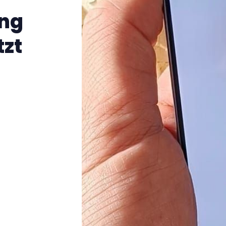
ung
tzt