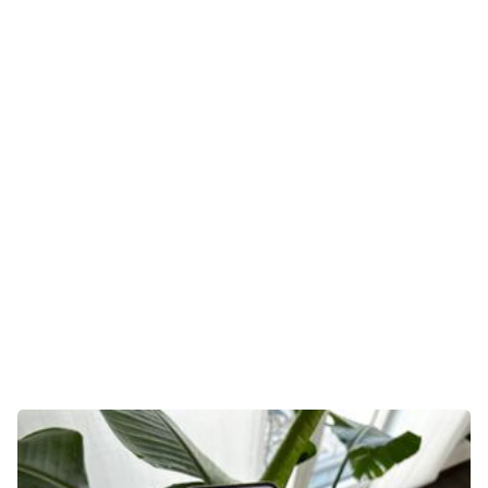
Gaming
E-Mobilität
Tests
Über uns
Team
Zusammenarbeit
Kontakt