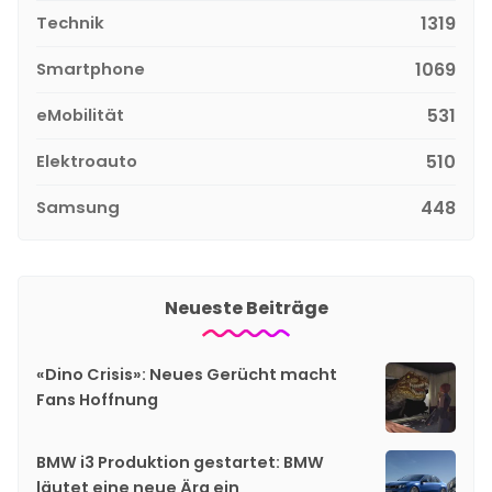
Technik
1319
Smartphone
1069
eMobilität
531
Elektroauto
510
Samsung
448
Neueste Beiträge
«Dino Crisis»: Neues Gerücht macht
Fans Hoffnung
BMW i3 Produktion gestartet: BMW
läutet eine neue Ära ein