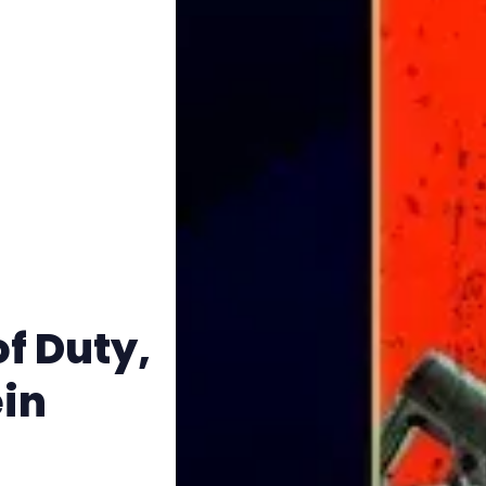
of Duty,
in