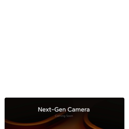
Gaming
E-Mobilität
Tests
Über uns
Team
Zusammenarbeit
Kontakt