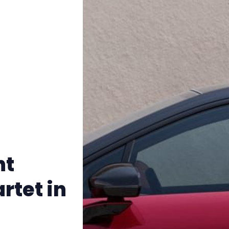
ht
rtet in