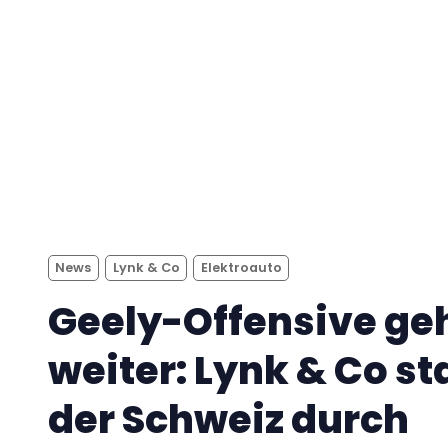
News
Lynk & Co
Elektroauto
Geely-Offensive ge
weiter: Lynk & Co sta
der Schweiz durch