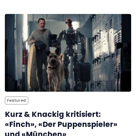
Featured
Kurz & Knackig kritisiert:
«Finch», «Der Puppenspieler»
und «München»