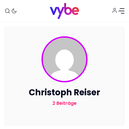
Aktuelles
Technik
Unterhaltung
Christoph Reiser
Gaming
2 Beiträge
E-Mobilität