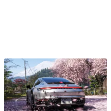
E-Mobilität
Tests
Über uns
Team
Zusammenarbeit
Kontakt
Impressum