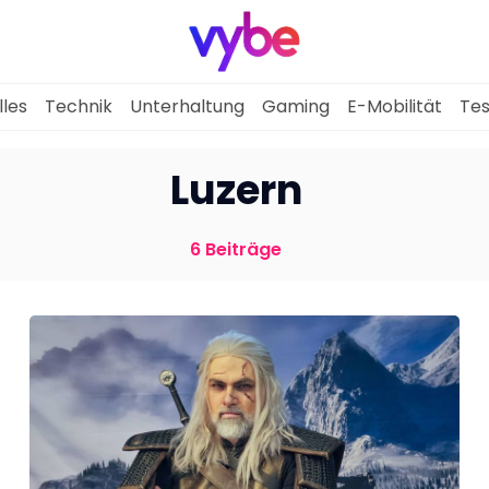
lles
Technik
Unterhaltung
Gaming
E-Mobilität
Tes
Aktuelles
Luzern
Technik
6 Beiträge
Unterhaltung
Gaming
E-Mobilität