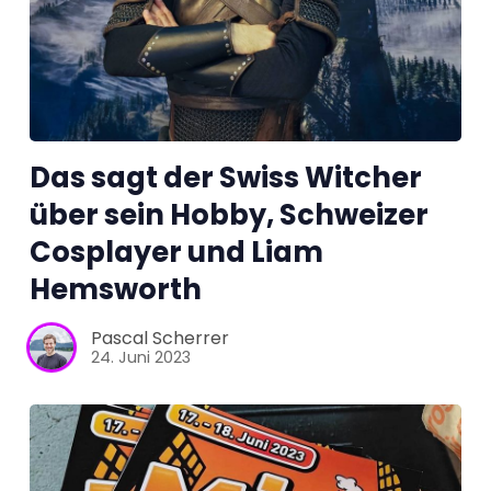
Tests
Über uns
Team
Das sagt der Swiss Witcher
über sein Hobby, Schweizer
Zusammenarbeit
Cosplayer und Liam
Hemsworth
Kontakt
Pascal Scherrer
Impressum
24. Juni 2023