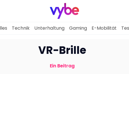
lles
Technik
Unterhaltung
Gaming
E-Mobilität
Tes
Aktuelles
VR-Brille
Technik
Ein Beitrag
Unterhaltung
Gaming
E-Mobilität
Tests