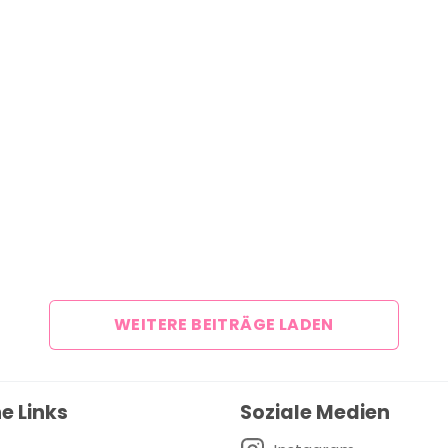
Über uns
Team
Zusammenarbeit
Kontakt
Impressum
WEITERE BEITRÄGE LADEN
e Links
Soziale Medien