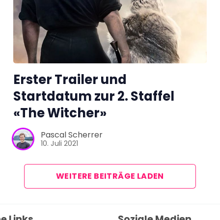
Über uns
Team
Erster Trailer und
Zusammenarbeit
Startdatum zur 2. Staffel
«The Witcher»
Kontakt
Pascal Scherrer
10. Juli 2021
Impressum
WEITERE BEITRÄGE LADEN
e Links
Soziale Medien