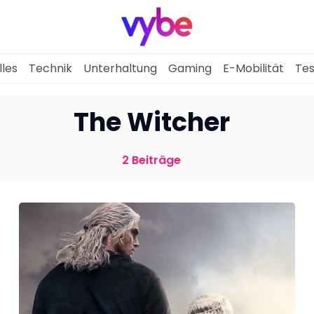
lles
Technik
Unterhaltung
Gaming
E-Mobilität
Tes
Aktuelles
The Witcher
Technik
2 Beiträge
Unterhaltung
Gaming
E-Mobilität
Tests