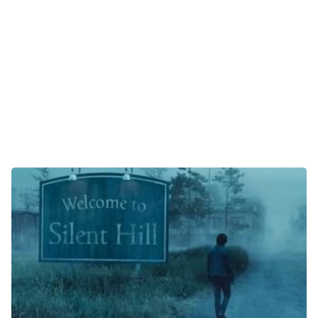
E-Mobilität
Tests
Über uns
Team
Zusammenarbeit
Kontakt
Impressum