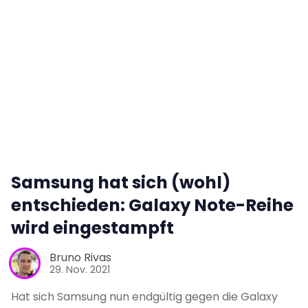
Tests
Über uns
Team
Zusammenarbeit
Samsung hat sich (wohl)
Kontakt
entschieden: Galaxy Note-Reihe
wird eingestampft
Impressum
Bruno Rivas
29. Nov. 2021
Hat sich Samsung nun endgültig gegen die Galaxy