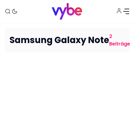
2
Samsung Galaxy Note
Beiträge
Aktuelles
Technik
Unterhaltung
Gaming
E-Mobilität