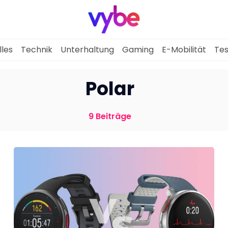
lles
Technik
Unterhaltung
Gaming
E-Mobilität
Tes
Aktuelles
Polar
Technik
9 Beiträge
Unterhaltung
Gaming
E-Mobilität