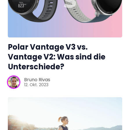
Tests
Über uns
Team
Polar Vantage V3 vs.
Vantage V2: Was sind die
Zusammenarbeit
Unterschiede?
Kontakt
Bruno Rivas
12. Okt. 2023
Impressum