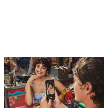
E-Mobilität
Tests
Über uns
Team
Zusammenarbeit
Kontakt
Impressum