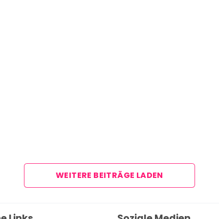
Über uns
Team
Zusammenarbeit
Kontakt
Impressum
WEITERE BEITRÄGE LADEN
e Links
Soziale Medien