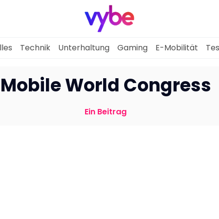
lles
Technik
Unterhaltung
Gaming
E-Mobilität
Tes
Aktuelles
Mobile World Congress
Technik
Ein Beitrag
Unterhaltung
Gaming
E-Mobilität
Tests